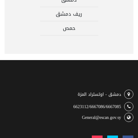
ريف دمشق
حمص
دمشق - اوتستراد المزة
6623112/6667086/6667085
General@escan.gov.sy