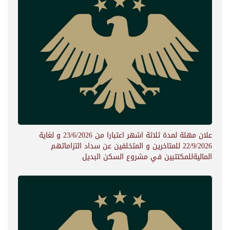
علان مهلة لمدة ثلاثة اشهر اعتبارا من 23/6/2026 و لغاية
22/9/2026 للمتاخرين و المتخلفين عن سداد التزاماتهم
الماليةللمكتتبين في مشروع السكن البديل