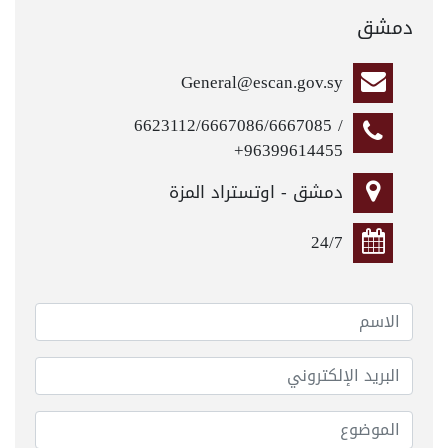
دمشق
General@escan.gov.sy
6623112/6667086/6667085 /
+96399614455
دمشق - اوتستراد المزة
24/7